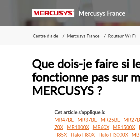
Mercusys France
Centre d’aide
Mercusys France
Routeur Wi-Fi
Que dois-je faire si 
fonctionne pas sur 
MERCUSYS ?
Cet article s'applique à:
MR47BE
MR37BE
MR25BE
MR27B
70X
MR1800X
MR60X
MR1500X
H85X
Halo H80X
Halo H3000X
MB