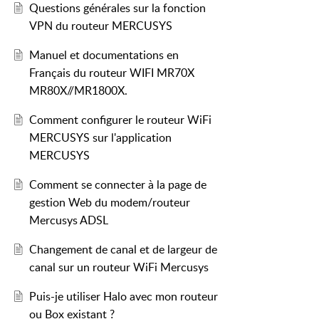
Questions générales sur la fonction
MERCUSYS, qui bloque la connexion
VPN du routeur MERCUSYS
 remplacez l'adresse IP WAN privée
Manuel et documentations en
.
Français du routeur WIFI MR70X
céder à votre réseau domestique via
MR80X//MR1800X.
Comment configurer le routeur WiFi
ribue une adresse IP CGNAT ou une
MERCUSYS sur l'application
FAI pour voir s'il peut vous fournir
MERCUSYS
Comment se connecter à la page de
gestion Web du modem/routeur
Mercusys ADSL
veuillez configurer le DDNS sur le
r VPN sans corriger l'adresse IP
Changement de canal et de largeur de
canal sur un routeur WiFi Mercusys
Puis-je utiliser Halo avec mon routeur
ou Box existant ?
tre appareil client.