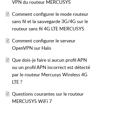
VPN du routeur MERCUSYS
Comment configurer le mode routeur
sans fil et la sauvegarde 3G/4G sur le
.
routeur sans fil 4G LTE MERCUSYS
les paramètres VPN sur le routeur.
Comment configurer le serveur
OpenVPN sur Halo
Que dois-je faire si aucun profil APN
ou un profil APN incorrect est détecté
euvent pas accéder aux
par le routeur Mercusys Wireless 4G
LTE ?
Questions courantes sur le routeur
MERCUSYS WiFi 7
IP appartient à un sous-réseau
que du client VPN. Veuillez vous