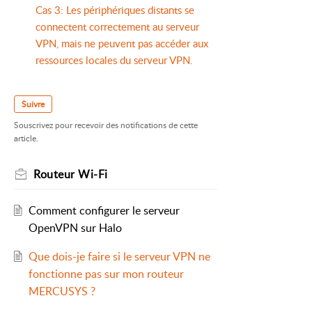
Cas 3: Les périphériques distants se
connectent correctement au serveur
VPN, mais ne peuvent pas accéder aux
nexion des clients distants au
ressources locales du serveur VPN.
Suivre
Souscrivez pour recevoir des notifications de cette
net.
article.
sources locales du serveur VPN.
Routeur Wi-Fi
ient VPN sur le routeur MERCUSYS,
e dépannage.
Comment configurer le serveur
OpenVPN sur Halo
Que dois-je faire si le serveur VPN ne
fonctionne pas sur mon routeur
MERCUSYS ?