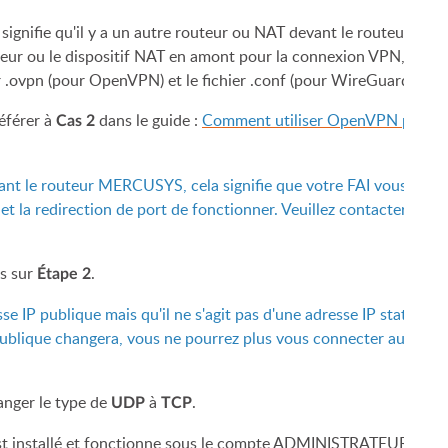
ela signifie qu'il y a un autre routeur ou NAT devant le routeur 
outeur ou le dispositif NAT en amont pour la connexion VPN, puis
ier .ovpn (pour OpenVPN) et le fichier .conf (pour WireGuard VPN)
éférer à
dans le guide :
Comment utiliser OpenVPN pour ac
Cas 2
vant le routeur MERCUSYS, cela signifie que votre FAI vous att
t la redirection de port de fonctionner. Veuillez contacter votre 
us sur
.
Étape 2
 IP publique mais qu'il ne s'agit pas d'une adresse IP statique, 
blique changera, vous ne pourrez plus vous connecter au serveu
anger le type de
à
.
UDP
TCP
est installé et fonctionne sous le compte ADMINISTRATEUR sur vo