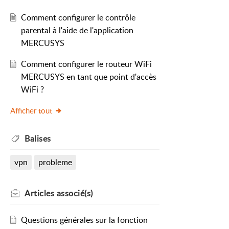
Comment configurer le contrôle
ntiques.
parental à l'aide de l'application
MERCUSYS
ique MERCUSYS
avec les informations
Comment configurer le routeur WiFi
MERCUSYS en tant que point d'accès
WiFi ?
.
Afficher tout
Balises
 les paramètres VPN.
vpn
probleme
Articles
associé(s)
Questions générales sur la fonction
 plus accéder à Internet.