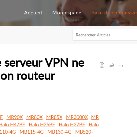
Accueil
Mon espace
le serveur VPN ne
mon routeur
E
MR90X
MR80X
MR85X
MR3000X
MR
Halo H47BE
Halo H25BE
Halo H27BE
Halo
110-4G
MB115-4G
MB130-4G
MB520-