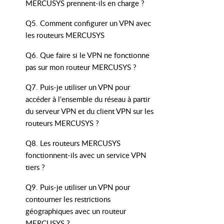
MERCUSYS prennent-ils en charge ?
Q5. Comment configurer un VPN avec
les routeurs MERCUSYS
eaux distants de manière sécurisée et
Q6. Que faire si le VPN ne fonctionne
sécurité, protéger la confidentialité
pas sur mon routeur MERCUSYS ?
Q7. Puis-je utiliser un VPN pour
 accès non autorisés.
accéder à l'ensemble du réseau à partir
es annonceurs et les acteurs
du serveur VPN et du client VPN sur les
routeurs MERCUSYS ?
ù, vous permettant d'accéder à des
Q8. Les routeurs MERCUSYS
fonctionnent-ils avec un service VPN
tiers ?
Q9. Puis-je utiliser un VPN pour
contourner les restrictions
géographiques avec un routeur
MERCUSYS ?