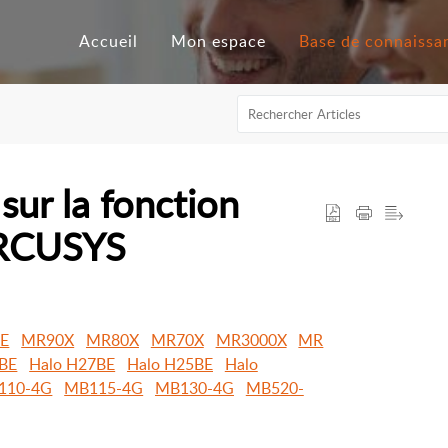
Accueil
Mon espace
sur la fonction
ERCUSYS
E
MR90X
MR80X
MR70X
MR3000X
MR
7BE
Halo H27BE
Halo H25BE
Halo
110-4G
MB115-4G
MB130-4G
MB520-