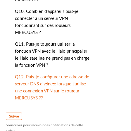
 si la connexion VPN est interrompue
ant ainsi une confidentialité et une
Q10. Combien d'appareils puis-je
connecter à un serveur VPN
fonctionnant sur des routeurs
MERCUSYS ?
Q11. Puis-je toujours utiliser la
fonction VPN avec le Halo principal si
le Halo satellite ne prend pas en charge
ée pour accéder aux ressources
la fonction VPN ?
à un réseau.
Q12. Puis-je configurer une adresse de
serveur DNS distincte lorsque j'utilise
une connexion VPN sur le routeur
MERCUSYS ??
Suivre
Souscrivez pour recevoir des notifications de cette
article.