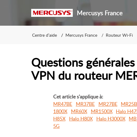
Mercusys France
Centre d’aide
Mercusys France
Routeur Wi-Fi
Questions générales 
VPN du routeur M
Cet article s'applique à:
MR47BE
MR37BE
MR27BE
MR25B
1800X
MR60X
MR1500X
Halo H4
H85X
Halo H80X
Halo H3000X
MB
5G